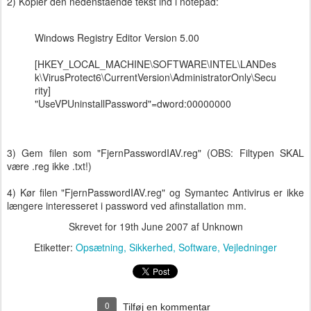
2) Kopier den nedenstående tekst ind i notepad:
Windows Registry Editor Version 5.00
[HKEY_LOCAL_MACHINE\SOFTWARE\INTEL\LANDes
k\VirusProtect6\CurrentVersion\AdministratorOnly\Secu
rity]
"UseVPUninstallPassword"=dword:00000000
3) Gem filen som "FjernPasswordIAV.reg" (OBS: Filtypen SKAL
være .reg ikke .txt!)
4) Kør filen "FjernPasswordIAV.reg" og Symantec Antivirus er ikke
længere interesseret i password ved afinstallation mm.
Skrevet for
19th June 2007
af Unknown
Etiketter:
Opsætning
Sikkerhed
Software
Vejledninger
0
Tilføj en kommentar