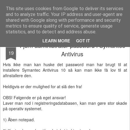
Bromley's IT blog
Mit syn på alverdens software, hardware og webservices...
This site uses cookies from Google to deliver its services
and to analyze traffic. Your IP address and user-agent are
Pages
shared with Google along with performance and security
metrics to ensure quality of service, generate usage
statistics, and to detect and address abuse.
LEARN MORE
GOT IT
Fjern administrator password i Symantec
JUN
19
Antivirus
Hvis ikke man kan huske det password man har brugt til at
installere Symantec Antivirus 10 så kan man ikke få lov til at
afinstallere den.
Heldigvis er der mulighed for at slå den fra!
OBS! Følgende er på eget ansvar!
Laver man rod i registreringsdatabasen, kan man gøre stor skade
på operativ systemet.
1) Åben notepad.